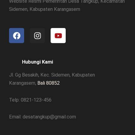
Website Resmi Pemerintah Desa Tangkup, Kecamatan
Sidemen, Kabupaten Karangasem
F
I
Y
a
n
o
c
s
u
e
t
t
b
a
u
Hubungi Kami
o
g
b
Jl. Gg Besakih, Kec. Sidemen, Kabupaten
o
r
e
k
a
Karangasem,
Bali 80852
m
Telp: 0821-123-456
Email: desatangkup@gmail.com