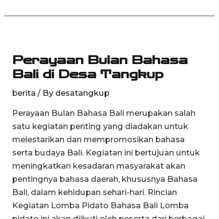
Perayaan
Bulan
Perayaan Bulan Bahasa
Bahasa
Bali di Desa Tangkup
Bali
di
berita
/ By
desatangkup
Desa
Perayaan Bulan Bahasa Bali merupakan salah
Tangkup
satu kegiatan penting yang diadakan untuk
melestarikan dan mempromosikan bahasa
serta budaya Bali. Kegiatan ini bertujuan untuk
meningkatkan kesadaran masyarakat akan
pentingnya bahasa daerah, khususnya Bahasa
Bali, dalam kehidupan sehari-hari. Rincian
Kegiatan Lomba Pidato Bahasa Bali Lomba
pidato ini akan diikuti oleh peserta dari berbagai