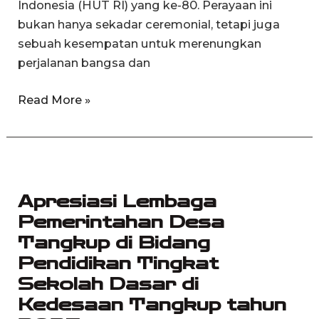
Indonesia (HUT RI) yang ke-80. Perayaan ini
bukan hanya sekadar ceremonial, tetapi juga
sebuah kesempatan untuk merenungkan
perjalanan bangsa dan
Read More »
Apresiasi
Lembaga
Apresiasi Lembaga
Pemerintahan
Pemerintahan Desa
Desa
Tangkup di Bidang
Tangkup
di
Pendidikan Tingkat
Bidang
Sekolah Dasar di
Pendidikan
Kedesaan Tangkup tahun
Tingkat