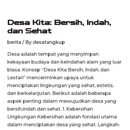
Desa
Kita:
Desa Kita: Bersih, Indah,
Bersih,
dan Sehat
Indah,
dan
berita
/ By
desatangkup
Sehat
Desa adalah tempat yang menyimpan
kekayaan budaya dan keindahan alam yang luar
biasa. Konsep “Desa Kita Bersih, Indah, dan
Lestari” mencerminkan upaya untuk
menciptakan lingkungan yang sehat, estetis,
dan berkelanjutan. Berikut adalah beberapa
aspek penting dalam mewujudkan desa yang
bersih,indah dan sehat. 1. Kebersihan
Lingkungan Kebersihan adalah fondasi utama
dalam menciptakan desa yang sehat. Langkah-