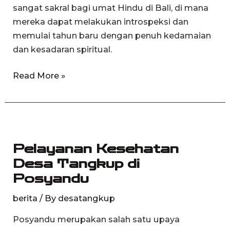
sangat sakral bagi umat Hindu di Bali, di mana
mereka dapat melakukan introspeksi dan
memulai tahun baru dengan penuh kedamaian
dan kesadaran spiritual.
Read More »
Pelayanan
Kesehatan
Pelayanan Kesehatan
Desa
Desa Tangkup di
Tangkup
Posyandu
di
Posyandu
berita
/ By
desatangkup
Posyandu merupakan salah satu upaya