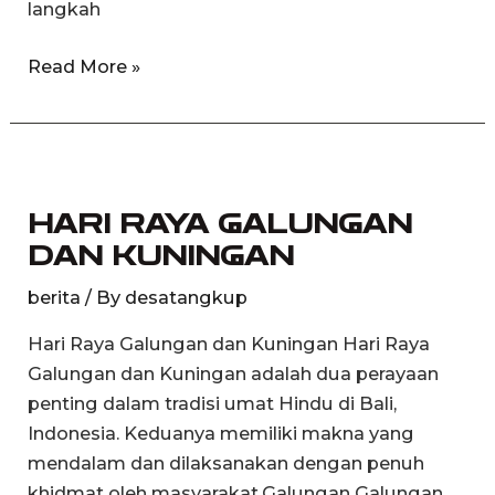
langkah
Read More »
HARI
RAYA
HARI RAYA GALUNGAN
GALUNGAN
DAN KUNINGAN
DAN
KUNINGAN
berita
/ By
desatangkup
Hari Raya Galungan dan Kuningan Hari Raya
Galungan dan Kuningan adalah dua perayaan
penting dalam tradisi umat Hindu di Bali,
Indonesia. Keduanya memiliki makna yang
mendalam dan dilaksanakan dengan penuh
khidmat oleh masyarakat.Galungan Galungan