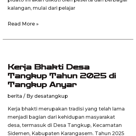
kalangan, mulai dari pelajar
Read More »
Kerja
Bhakti
Kerja Bhakti Desa
Desa
Tangkup Tahun 2025 di
Tangkup
Tangkup Anyar
Tahun
2025
berita
/ By
desatangkup
di
Tangkup
Kerja bhakti merupakan tradisi yang telah lama
Anyar
menjadi bagian dari kehidupan masyarakat
desa, termasuk di Desa Tangkup, Kecamatan
Sidemen, Kabupaten Karangasem. Tahun 2025