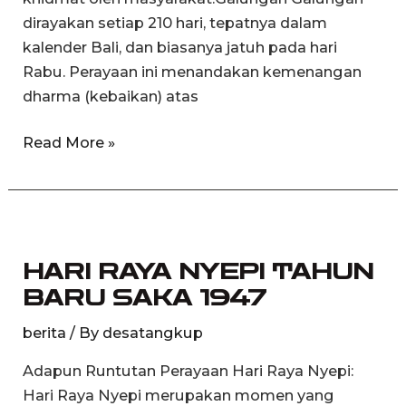
dirayakan setiap 210 hari, tepatnya dalam
kalender Bali, dan biasanya jatuh pada hari
Rabu. Perayaan ini menandakan kemenangan
dharma (kebaikan) atas
Read More »
HARI
RAYA
HARI RAYA NYEPI TAHUN
NYEPI
BARU SAKA 1947
TAHUN
BARU
berita
/ By
desatangkup
SAKA
Adapun Runtutan Perayaan Hari Raya Nyepi:
1947
Hari Raya Nyepi merupakan momen yang