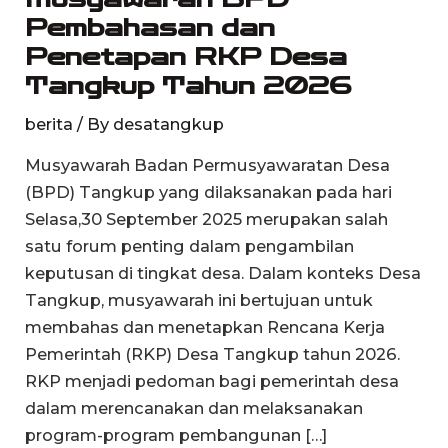
Pembahasan dan
dan
Penetapan RKP Desa
Penetapan
RKP
Tangkup Tahun 2026
Desa
berita
/ By
desatangkup
Tangkup
Tahun
Musyawarah Badan Permusyawaratan Desa
2026
(BPD) Tangkup yang dilaksanakan pada hari
Selasa,30 September 2025 merupakan salah
satu forum penting dalam pengambilan
keputusan di tingkat desa. Dalam konteks Desa
Tangkup, musyawarah ini bertujuan untuk
membahas dan menetapkan Rencana Kerja
Pemerintah (RKP) Desa Tangkup tahun 2026.
RKP menjadi pedoman bagi pemerintah desa
dalam merencanakan dan melaksanakan
program-program pembangunan […]