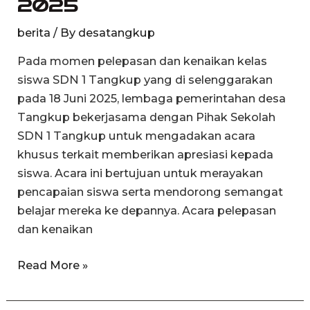
2025
Sekolah
berita
/ By
desatangkup
Dasar
di
Pada momen pelepasan dan kenaikan kelas
Kedesaan
siswa SDN 1 Tangkup yang di selenggarakan
Tangkup
pada 18 Juni 2025, lembaga pemerintahan desa
tahun
Tangkup bekerjasama dengan Pihak Sekolah
2025
SDN 1 Tangkup untuk mengadakan acara
khusus terkait memberikan apresiasi kepada
siswa. Acara ini bertujuan untuk merayakan
pencapaian siswa serta mendorong semangat
belajar mereka ke depannya. Acara pelepasan
dan kenaikan
Read More »