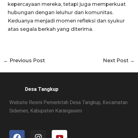
kepercayaan mereka, tetapi juga memperkuat
hubungan dengan leluhur dan komunitas.
Keduanya menjadi momen refleksi dan syukur
atas segala berkah yang diterima.
←
Previous Post
Next Post
→
Desa Tangkup
Website Resmi Pemerintah Desa Tangkup, Kecamatan
Sidemen, Kabupaten Karangasem
F
I
Y