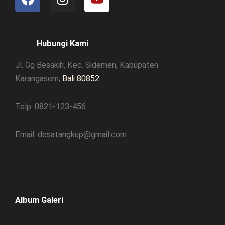
a
n
o
c
s
u
e
t
t
b
a
u
Hubungi Kami
o
g
b
Jl. Gg Besakih, Kec. Sidemen, Kabupaten
o
r
e
k
a
Karangasem,
Bali 80852
m
Telp: 0821-123-456
Email: desatangkup@gmail.com
Album Galeri