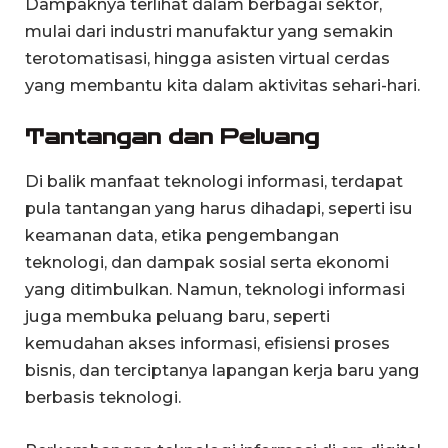
Dampaknya terlihat dalam berbagai sektor,
mulai dari industri manufaktur yang semakin
terotomatisasi, hingga asisten virtual cerdas
yang membantu kita dalam aktivitas sehari-hari.
Tantangan dan Peluang
Di balik manfaat teknologi informasi, terdapat
pula tantangan yang harus dihadapi, seperti isu
keamanan data, etika pengembangan
teknologi, dan dampak sosial serta ekonomi
yang ditimbulkan. Namun, teknologi informasi
juga membuka peluang baru, seperti
kemudahan akses informasi, efisiensi proses
bisnis, dan terciptanya lapangan kerja baru yang
berbasis teknologi.